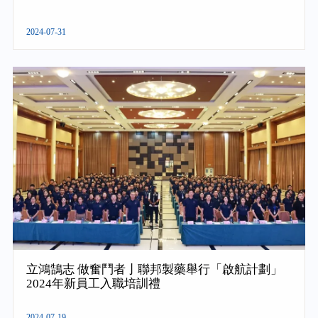
2024-07-31
立鴻鵠志 做奮鬥者亅聯邦製藥舉行「啟航計劃」
2024年新員工入職培訓禮
2024-07-19