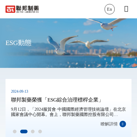
En
ESG動態
2024-09-13
聯邦製藥榮獲「ESG綜合治理標桿企業」
9月12日，「2024服貿會·中國國際經濟管理技術論壇」在北京
國家會議中心開幕。會上，聯邦製藥國際控股有限公司
（3933.HK）憑借其在踐行ESG理念、推動可持續發展、創新
瞭解詳情
主導、協調平衡、綠色低碳、開放合作、包容共享等方面的
突出表現，榮獲「ESG綜合治理標桿企業」。