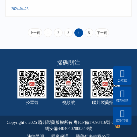
2024-04-23
上一頁
1
2
3
4
5
下一頁
掃碼關注
公眾號
聯邦招聘
公眾號
視頻號
聯邦製藥招聘
回到頂部
Copyright c 2025 聯邦製藥版權所有
粵ICP備17098416號-3
粵公
網安備44040402000348號
法律聲明
隱私保護
醫藥代表備案公示