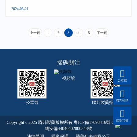
2024-08-21
上一頁
1
2
3
4
5
下一頁
掃碼關注
視頻號
公眾號
聯邦招聘
公眾號
聯邦製藥招聘
回到頂部
Copyright c 2025 聯邦製藥版權所有
粵ICP備17098416號-3
粵公
網安備44040402000348號
法律聲明
隱私保護
醫藥代表備案公示