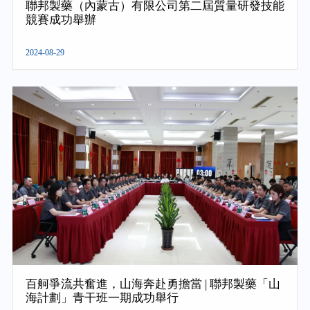
聯邦製藥（內蒙古）有限公司第二屆質量研發技能
競賽成功舉辦
2024-08-29
百舸爭流共奮進，山海奔赴勇擔當 | 聯邦製藥「山
海計劃」青干班一期成功舉行