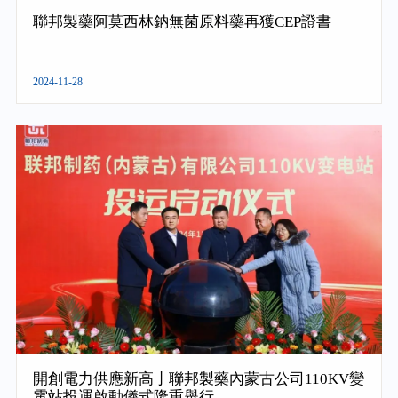
聯邦製藥阿莫西林鈉無菌原料藥再獲CEP證書
2024-11-28
開創電力供應新高亅聯邦製藥內蒙古公司110KV變
電站投運啟動儀式隆重舉行