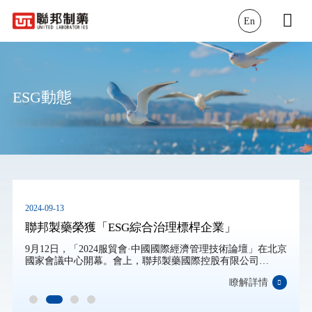
En
ESG動態
2024-09-13
聯邦製藥榮獲「ESG綜合治理標桿企業」
9月12日，「2024服貿會·中國國際經濟管理技術論壇」在北京
國家會議中心開幕。會上，聯邦製藥國際控股有限公司
（3933.HK）憑借其在踐行ESG理念、推動可持續發展、創新
瞭解詳情
主導、協調平衡、綠色低碳、開放合作、包容共享等方面的
突出表現，榮獲「ESG綜合治理標桿企業」。